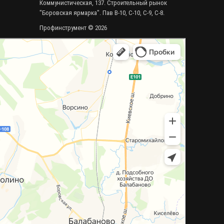
Коммунистическая, 137. Строительный рынок
"Боровская ярмарка". Пав В-10, С-10, С-9, С-8.
Профинструмент © 2026