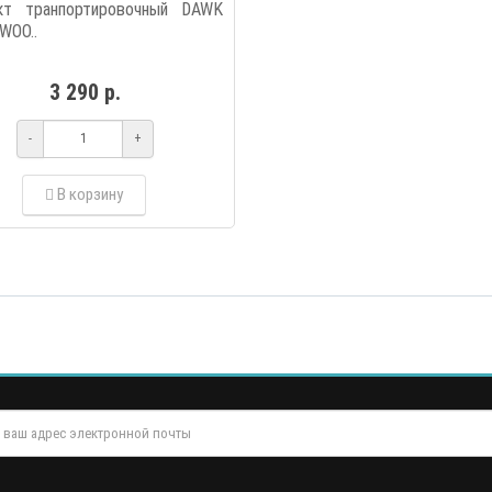
кт транпортировочный DAWK
WOO..
3 290 р.
-
+
В корзину