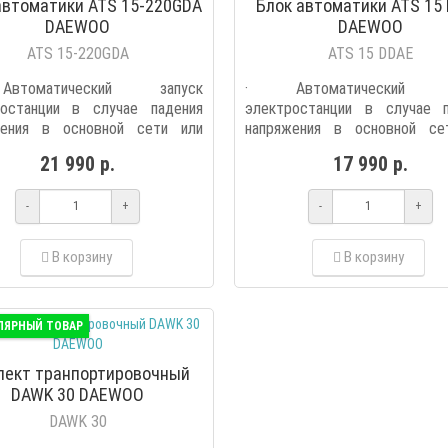
автоматики ATS 15-220GDA
Блок автоматики ATS 15
DAEWOO
DAEWOO
ATS 15-220GDA
ATS 15 DDAE
томатический запуск
· Автоматический з
ростанции в случае падения
электростанции в случае п
жения в основной сети или
напряжения в основной се
ще..
прекраще..
21 990 р.
17 990 р.
-
+
-
+
В корзину
В корзину
ЛЯРНЫЙ ТОВАР
лект транпортировочный
DAWK 30 DAEWOO
DAWK 30