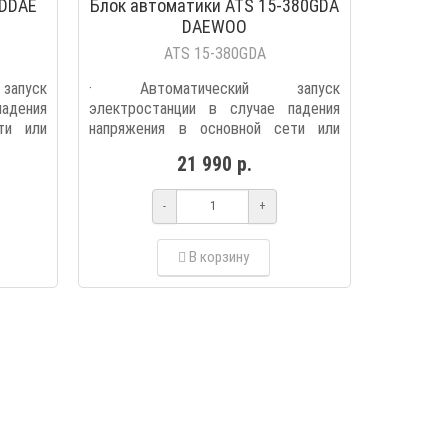
 DDAE
Блок автоматики ATS 15-380GDA
DAEWOO
ATS 15-380GDA
апуск
· Автоматический запуск
адения
электростанции в случае падения
ти или
напряжения в основной сети или
прекраще..
21 990 р.
-
+
В корзину