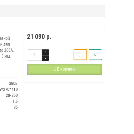
21 090 р.
азной
н для
о 260А,
 5 мм.
В корзину
380В
5*270*410
20-260
1,5
85