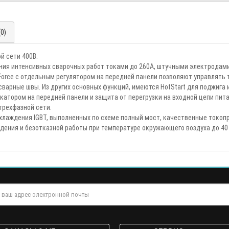
0)
й сети 400В.
ия интенсивных сварочных работ токами до 260А, штучными электродами
Force с отдельным регулятором на передней панели позволяют управлять 
варные швы. Из других основных функций, имеются HotStart для поджига и
икатором на передней панели и защита от перегрузки на входной цепи п
трехфазной сети.
охлаждения IGBT, выполненных по схеме полный мост, качественные токоп
дения и безотказной работы при температуре окружающего воздуха до 40