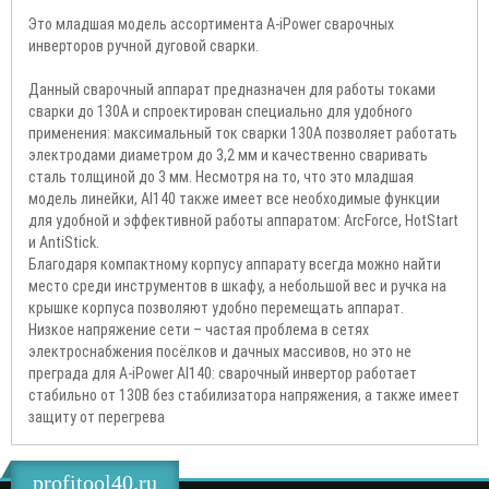
Это младшая модель ассортимента A-iPower сварочных
инверторов ручной дуговой сварки.
Данный сварочный аппарат предназначен для работы токами
сварки до 130А и спроектирован специально для удобного
применения: максимальный ток сварки 130А позволяет работать
электродами диаметром до 3,2 мм и качественно сваривать
сталь толщиной до 3 мм. Несмотря на то, что это младшая
модель линейки, AI140 также имеет все необходимые функции
для удобной и эффективной работы аппаратом: ArcForce, HotStart
и AntiStick.
Благодаря компактному корпусу аппарату всегда можно найти
место среди инструментов в шкафу, а небольшой вес и ручка на
крышке корпуса позволяют удобно перемещать аппарат.
Низкое напряжение сети – частая проблема в сетях
электроснабжения посёлков и дачных массивов, но это не
преграда для A-iPower AI140: сварочный инвертор работает
стабильно от 130В без стабилизатора напряжения, а также имеет
защиту от перегрева
profitool40.ru