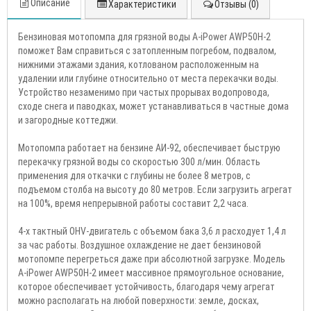
Описание
Характеристики
Отзывы (0)
Бензиновая мотопомпа для грязной воды A-iPower AWP50H-2
поможет Вам справиться с затопленным погребом, подвалом,
нижними этажами здания, котлованом расположенным на
удалении или глубине относительно от места перекачки воды.
Устройство незаменимо при частых прорывах водопровода,
сходе снега и паводках, может устанавливаться в частные дома
и загородные коттеджи.
Мотопомпа работает на бензине АИ-92, обеспечивает быструю
перекачку грязной воды со скоростью 300 л/мин. Область
применения для откачки с глубины не более 8 метров, с
подъемом столба на высоту до 80 метров. Если загрузить агрегат
на 100%, время непрерывной работы составит 2,2 часа.
4-х тактный OHV-двигатель с объемом бака 3,6 л расходует 1,4 л
за час работы. Воздушное охлаждение не дает бензиновой
мотопомпе перегреться даже при абсолютной загрузке. Модель
A-iPower AWP50H-2 имеет массивное прямоугольное основание,
которое обеспечивает устойчивость, благодаря чему агрегат
можно располагать на любой поверхности: земле, досках,