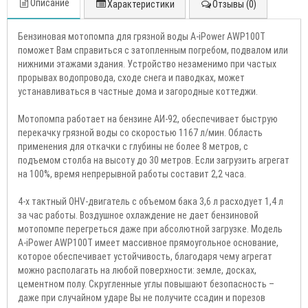
Описание
Характеристики
Отзывы (0)
Бензиновая мотопомпа для грязной воды A-iPower AWP100T
поможет Вам справиться с затопленным погребом, подвалом или
нижними этажами здания. Устройство незаменимо при частых
прорывах водопровода, сходе снега и паводках, может
устанавливаться в частные дома и загородные коттеджи.
Мотопомпа работает на бензине АИ-92, обеспечивает быструю
перекачку грязной воды со скоростью 1167 л/мин. Область
применения для откачки с глубины не более 8 метров, с
подъемом столба на высоту до 30 метров. Если загрузить агрегат
на 100%, время непрерывной работы составит 2,2 часа.
4-х тактный OHV-двигатель с объемом бака 3,6 л расходует 1,4 л
за час работы. Воздушное охлаждение не дает бензиновой
мотопомпе перегреться даже при абсолютной загрузке. Модель
A-iPower AWP100T имеет массивное прямоугольное основание,
которое обеспечивает устойчивость, благодаря чему агрегат
можно располагать на любой поверхности: земле, досках,
цементном полу. Скругленные углы повышают безопасность –
даже при случайном ударе Вы не получите ссадин и порезов