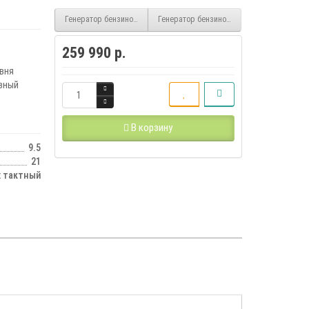
Генератор бензиновый GDA 9500DPE-3 DAEWOO
Генератор бензиновый GDA 12500E-3 DA
259 990 р.
овня
вный
В корзину
9.5
21
х тактный