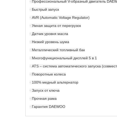
Профессиональный V-образный двигатель DA
·
Быстрый запуск
·
AVR (Automatic Voltage Regulator)
·
Умная защита от перегрузок
·
Датчик уровня масла
·
Низкий уровень шума
·
Металлический топливный бак
·
Многофункциональный дисплей 5 в 1
·
ATS – система автоматического запуска (совме
·
Поворотные колеса
·
100% медный альтернатор
·
Запуск от ключа
·
Прочная рама
·
Гарантия DAEWOO
·