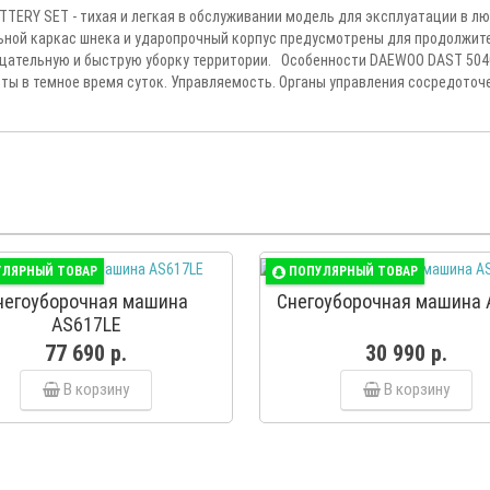
TERY SET - тихая и легкая в обслуживании модель для эксплуатации в л
льной каркас шнека и ударопрочный корпус предусмотрены для продолжит
тщательную и быструю уборку территории. Особенности DAEWOO DAST 5040
ы в темное время суток. Управляемость. Органы управления сосредоточе
УЛЯРНЫЙ ТОВАР
ПОПУЛЯРНЫЙ ТОВАР
негоуборочная машина
Снегоуборочная машина 
AS617LE
77 690 р.
30 990 р.
В корзину
В корзину