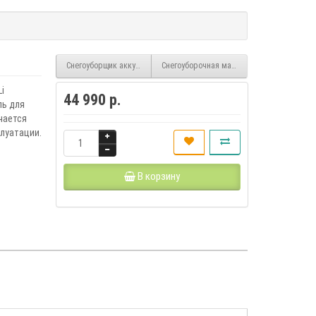
Снегоуборщик аккумуляторный DAST 5040Li DAEWOO
Снегоуборочная машина AS463
i
44 990 р.
ль для
чается
луатации.
В корзину