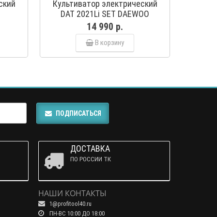
ский
Культиватор электрический
DAT 2021Li SET DAEWOO
НОВИНКА
14 990 р.
В корзину
ПОДПИСАТЬСЯ
ДОСТАВКА
ПО РОССИИ ТК
НАШИ КОНТАКТЫ
1@profitool40.ru
ПН-ВС 10:00 ДО 18:00