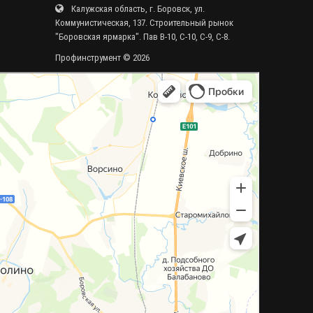
Калужская область, г. Боровск, ул.
Коммунистическая, 137. Строительный рынок
"Боровская ярмарка". Пав В-10, С-10, С-9, С-8.
Профинструмент © 2026