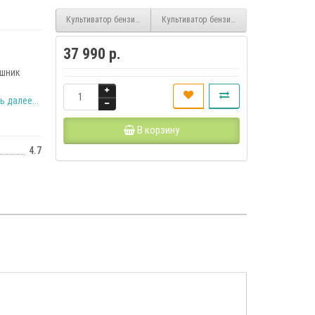
Культиватор бензиновый DAT 3530 DAEWOO
Культиватор бензиновый DAT 5560R DAE
37 990 р.
1
ошник
 далее...
В корзину
4.7