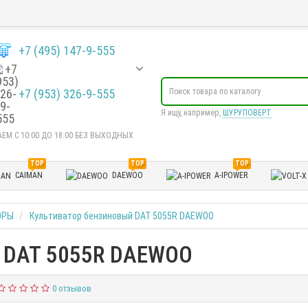
+7 (495) 147-9-555
+7 (953) 326-9-555
Я ищу, например,
ШУРУПОВЕРТ
ЕМ С 10:00 ДО 18:00 БЕЗ ВЫХОДНЫХ
TOP
TOP
TOP
CAIMAN
DAEWOO
A-IPOWER
ОРЫ
Культиватор бензиновый DAT 5055R DAEWOO
й DAT 5055R DAEWOO
0 отзывов