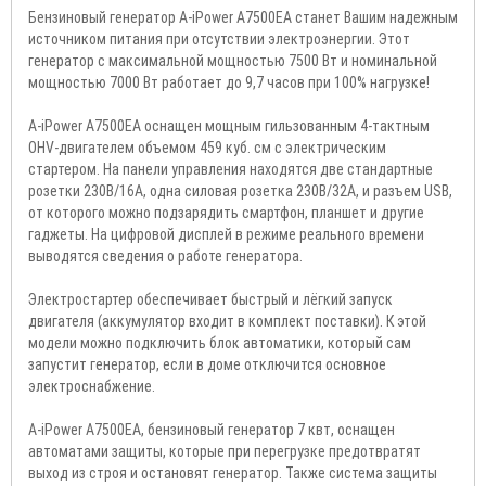
Бензиновый генератор A-iPower A7500EA станет Вашим надежным
источником питания при отсутствии электроэнергии. Этот
генератор с максимальной мощностью 7500 Вт и номинальной
мощностью 7000 Вт работает до 9,7 часов при 100% нагрузке!
A-iPower A7500EA оснащен мощным гильзованным 4-тактным
OHV-двигателем объемом 459 куб. см с электрическим
стартером. На панели управления находятся две стандартные
розетки 230В/16А, одна силовая розетка 230В/32А, и разъем USB,
от которого можно подзарядить смартфон, планшет и другие
гаджеты. На цифровой дисплей в режиме реального времени
выводятся сведения о работе генератора.
Электростартер обеспечивает быстрый и лёгкий запуск
двигателя (аккумулятор входит в комплект поставки). К этой
модели можно подключить блок автоматики, который сам
запустит генератор, если в доме отключится основное
электроснабжение.
A-iPower A7500EA, бензиновый генератор 7 квт, оснащен
автоматами защиты, которые при перегрузке предотвратят
выход из строя и остановят генератор. Также система защиты